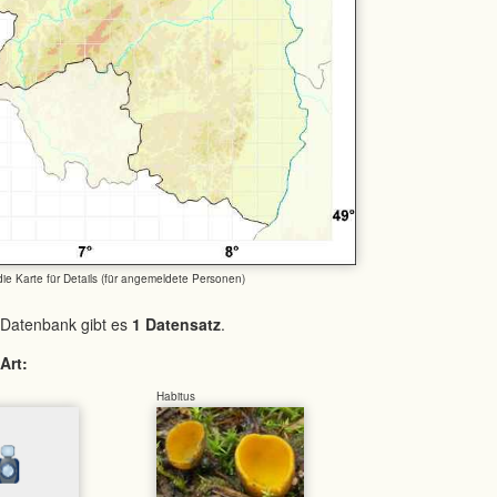
 die Karte für Details (für angemeldete Personen)
 Datenbank gibt es
1 Datensatz
.
Art:
Habitus