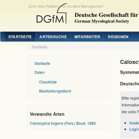
Eine freie Plattform für Content Management
STARTSEITE
ARTENSUCHE
MITARBEITER
REGIONEN
Startseite
Calosc
Startseite
Systemat
Daten
Checkliste
Deutsch
Bearbeitungsstand
Bitte regi
Informatio
die volle 
Verwandte Arten
Koste
Caloscypha fulgens (Pers.) Boud. 1885
Login