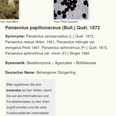
Foto: Karl Wehr
Foto: Peter Karasch
Panaeolus papilionaceus (Bull.) Quél. 1872
Synonyme:
Panaeolus campanulatus (L.) Quél. 1872,
Panaeolus niveus Velen. 1921, Panaeolus retirugis var.
elongatus Peck 1897, Panaeolus sphinctrinus (Fr.) Quél. 1872,
Panaeolus sphinctrinus var. minor (Fr.) Singer 1960
Systematik:
Basidiomycota > Agaricales > Bolbitiaceae
Deutscher Name:
Behangener Düngerling
Bitte registrieren Sie sich
kostenlos
auf den Seiten, damit
Sie auf alle Informationen und
Fundstellendaten zu den Arten
Zugriff erhalten und die volle
Funktionalität der internetseite