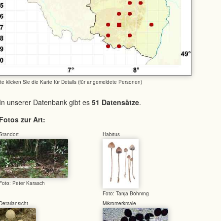
tte klicken Sie die Karte für Details (für angemeldete Personen)
In unserer Datenbank gibt es
51 Datensätze
.
Fotos zur Art:
Standort
Habitus
Foto: Peter Karasch
Foto: Tanja Böhning
Detailansicht
Mikromerkmale