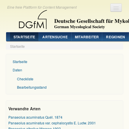
Eine freie Plattform für Content Management
Registrieren
Login
STARTSEITE
ARTENSUCHE
MITARBEITER
REGIONEN
Startseite
Startseite
Daten
Checkliste
Bearbeitungsstand
Verwandte Arten
Panaeolus acuminatus Quél. 1874
Panaeolus acuminatus var. cephalocystis E. Ludw. 2001
Panaeolus albellus Massee 1902