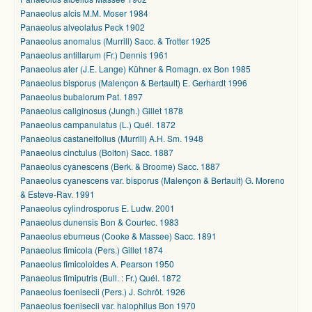
Panaeolus alcis M.M. Moser 1984
Panaeolus alveolatus Peck 1902
Panaeolus anomalus (Murrill) Sacc. & Trotter 1925
Panaeolus antillarum (Fr.) Dennis 1961
Panaeolus ater (J.E. Lange) Kühner & Romagn. ex Bon 1985
Panaeolus bisporus (Malençon & Bertault) E. Gerhardt 1996
Panaeolus bubalorum Pat. 1897
Panaeolus caliginosus (Jungh.) Gillet 1878
Panaeolus campanulatus (L.) Quél. 1872
Panaeolus castaneifolius (Murrill) A.H. Sm. 1948
Panaeolus cinctulus (Bolton) Sacc. 1887
Panaeolus cyanescens (Berk. & Broome) Sacc. 1887
Panaeolus cyanescens var. bisporus (Malençon & Bertault) G. Moreno
& Esteve-Rav. 1991
Panaeolus cylindrosporus E. Ludw. 2001
Panaeolus dunensis Bon & Courtec. 1983
Panaeolus eburneus (Cooke & Massee) Sacc. 1891
Panaeolus fimicola (Pers.) Gillet 1874
Panaeolus fimicoloides A. Pearson 1950
Panaeolus fimiputris (Bull. : Fr.) Quél. 1872
Panaeolus foenisecii (Pers.) J. Schröt. 1926
Panaeolus foenisecii var. halophilus Bon 1970