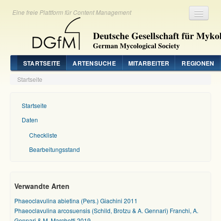
Eine freie Plattform für Content Management
Registrieren
Login
STARTSEITE
ARTENSUCHE
MITARBEITER
REGIONEN
Startseite
Startseite
Daten
Checkliste
Bearbeitungsstand
Verwandte Arten
Phaeoclavulina abietina (Pers.) Giachini 2011
Phaeoclavulina arcosuensis (Schild, Brotzu & A. Gennari) Franchi, A.
Gennari & M. Marchetti 2019