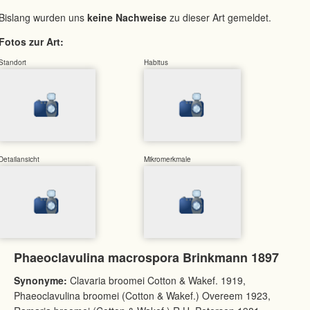
Bislang wurden uns
keine Nachweise
zu dieser Art gemeldet.
Fotos zur Art:
Standort
Habitus
Detailansicht
Mikromerkmale
Phaeoclavulina macrospora Brinkmann 1897
Synonyme:
Clavaria broomei Cotton & Wakef. 1919,
Phaeoclavulina broomei (Cotton & Wakef.) Overeem 1923,