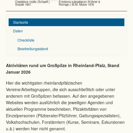
Crepidotus mollis (Schaeff.)
Entoloma subradiatum (Kühner &
Staude 1857
Romagn.) M.M. Moser 1978
Startseite
Daten
Mycena renati Quél. 1886
Checkliste
Trichia contorta (Ditmar) Rostaf.
1868
Bearbeitungsstand
Aktivitäten rund um Großpilze in Rheinland-Pfalz, Stand
Januar 2026
Hier die wichtigsten rheinlandpfälzischen
Amanita fulva (Schaeff.) Fr. 1815
Entoloma turci (Bres.) M.M.
Vereine/Arbeitsgruppen, die sich ausschließlich oder unter
Moser 1978
anderem mit Großpilzen befassen. Auf den angegebenen
Websites werden ausführlich die jeweiligen Agenden und
aktuellen Programme beschrieben. Pilzaktivitäten von
Einzelpersonen (Pilzberater/Pilzführer, Gattungsspezialisten),
Volkshochschulen, Forstämtern (Kurse, Seminare, Exkursionen
u.ä.) werden hier nicht genannt.
Oligonema persimile (P. Karst.)
Coprinopsis lagopus (Fr.)
García-Cunch., J.C. Zamora &
Redhead, Vilgalys & Moncalvo