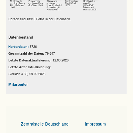
Multiclavula
Fuscoporia
Rhizocybe
Cantharellus
Hortiboletus
mucida (Pers.)
contigua (Pers.)
pruinosa
friesii Quél.
engelii
R.H. Petersen
G. Cunn. 1948
(Lasch) Vizzini,
1872
(Hlaváček)
1967
G. Moreno, P.
Biketova &
Alvarado &
Wasser 2009
Consiglio 2015
Derzeit sind 13913 Fotos in der Datenbank.
Datenbestand
6726
Herbardaten:
79.647
Gesamtzahl der Daten:
12.03.2026
Letzte Datenaktualisierung:
Letzte Artenaktualisierung:
(Version 4.60) 09.02.2026
Mitarbeiter
Zentralstelle Deutschland
Impressum