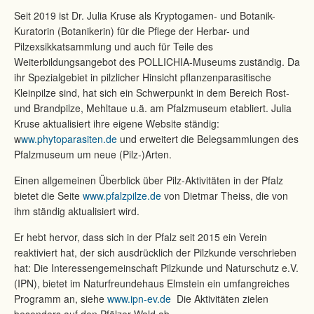
Seit 2019 ist Dr. Julia Kruse als Kryptogamen- und Botanik-
Kuratorin (Botanikerin) für die Pflege der Herbar- und
Pilzexsikkatsammlung und auch für Teile des
Weiterbildungsangebot des POLLICHIA-Museums zuständig. Da
ihr Spezialgebiet in pilzlicher Hinsicht pflanzenparasitische
Kleinpilze sind, hat sich ein Schwerpunkt in dem Bereich Rost-
und Brandpilze, Mehltaue u.ä. am Pfalzmuseum etabliert. Julia
Kruse aktualisiert ihre eigene Website ständig:
w
ww.phytoparasiten.de
und erweitert die Belegsammlungen des
Pfalzmuseum um neue (Pilz-)Arten.
Einen allgemeinen Überblick über Pilz-Aktivitäten in der Pfalz
bietet die Seite
www.pfalzpilze.de
von Dietmar Theiss, die von
ihm ständig aktualisiert wird.
Er hebt hervor, dass sich in der Pfalz seit 2015 ein Verein
reaktiviert hat, der sich ausdrücklich der Pilzkunde verschrieben
hat: Die Interessengemeinschaft Pilzkunde und Naturschutz e.V.
(IPN), bietet im Naturfreundehaus Elmstein ein umfangreiches
Programm an, siehe
www.ipn-ev.de
Die Aktivitäten zielen