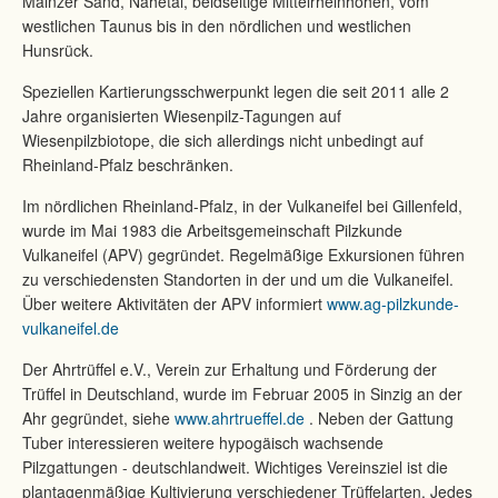
Mainzer Sand, Nahetal, beidseitige Mittelrheinhöhen, vom
westlichen Taunus bis in den nördlichen und westlichen
Hunsrück.
Speziellen Kartierungsschwerpunkt legen die seit 2011 alle 2
Jahre organisierten Wiesenpilz-Tagungen auf
Wiesenpilzbiotope, die sich allerdings nicht unbedingt auf
Rheinland-Pfalz beschränken.
Im nördlichen Rheinland-Pfalz, in der Vulkaneifel bei Gillenfeld,
wurde im Mai 1983 die Arbeitsgemeinschaft Pilzkunde
Vulkaneifel (APV) gegründet. Regelmäßige Exkursionen führen
zu verschiedensten Standorten in der und um die Vulkaneifel.
Über weitere Aktivitäten der APV informiert
www.ag-pilzkunde-
vulkaneifel.de
Der Ahrtrüffel e.V., Verein zur Erhaltung und Förderung der
Trüffel in Deutschland, wurde im Februar 2005 in Sinzig an der
Ahr gegründet, siehe
www.ahrtrueffel.de
. Neben der Gattung
Tuber interessieren weitere hypogäisch wachsende
Pilzgattungen - deutschlandweit. Wichtiges Vereinsziel ist die
plantagenmäßige Kultivierung verschiedener Trüffelarten. Jedes