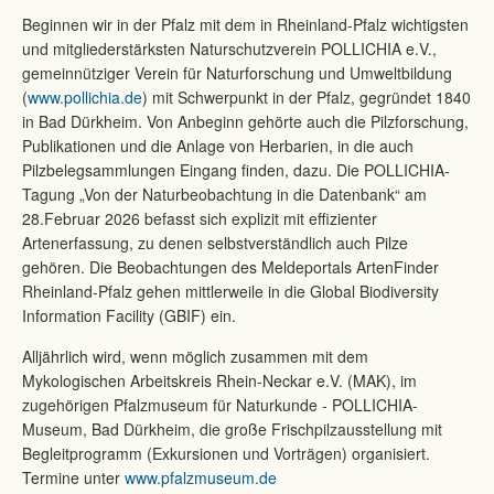
Lado 2022
2001
Beginnen wir in der Pfalz mit dem in Rheinland-Pfalz wichtigsten
und mitgliederstärksten Naturschutzverein POLLICHIA e.V.,
gemeinnütziger Verein für Naturforschung und Umweltbildung
(
www.pollichia.de
) mit Schwerpunkt in der Pfalz, gegründet 1840
in Bad Dürkheim. Von Anbeginn gehörte auch die Pilzforschung,
Publikationen und die Anlage von Herbarien, in die auch
Pilzbelegsammlungen Eingang finden, dazu. Die POLLICHIA-
Tagung „Von der Naturbeobachtung in die Datenbank“ am
28.Februar 2026 befasst sich explizit mit effizienter
Artenerfassung, zu denen selbstverständlich auch Pilze
gehören. Die Beobachtungen des Meldeportals ArtenFinder
Rheinland-Pfalz gehen mittlerweile in die Global Biodiversity
Information Facility (GBIF) ein.
Alljährlich wird, wenn möglich zusammen mit dem
Mykologischen Arbeitskreis Rhein-Neckar e.V. (MAK), im
zugehörigen Pfalzmuseum für Naturkunde - POLLICHIA-
Museum, Bad Dürkheim, die große Frischpilzausstellung mit
Begleitprogramm (Exkursionen und Vorträgen) organisiert.
Termine unter
www.pfalzmuseum.de