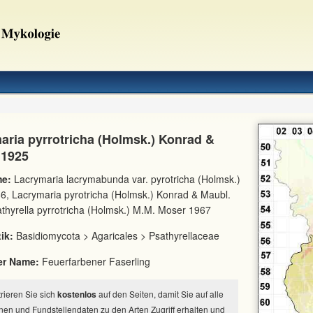
aria pyrrotricha (Holmsk.) Konrad &
 1925
e:
Lacrymaria lacrymabunda var. pyrotricha (Holmsk.)
6, Lacrymaria pyrotricha (Holmsk.) Konrad & Maubl.
thyrella pyrrotricha (Holmsk.) M.M. Moser 1967
ik:
Basidiomycota > Agaricales > Psathyrellaceae
er Name:
Feuerfarbener Faserling
strieren Sie sich
kostenlos
auf den Seiten, damit Sie auf alle
nen und Fundstellendaten zu den Arten Zugriff erhalten und