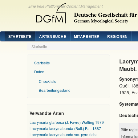
Eine freie Plattform für Content Management
STARTSEITE
ARTENSUCHE
MITARBEITER
REGIONEN
Startseite
Lacrym
Startseite
Maubl.
Daten
Synonym
Checkliste
Quél. 188
Bearbeitungsstand
1925, Psa
Systemat
Verwandte Arten
Deutsch
Lacrymaria glareosa (J. Favre) Watling 1979
Lacrymaria lacrymabunda (Bull.) Pat. 1887
Bitte regi
Lacrymaria lacrymabunda var. pyrotricha
Informatio