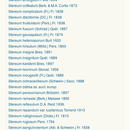
Stereum coffeatum Berk. & M.A. Curtis 1873
Stereum complicatum (Fr.) Fr. 1838
Stereum disciforme (DC.) Fr. 1838
Stereum frustulatum (Pers.) Fr. 1838
Stereum fuscum (Schrad.) Quél. 1897
Stereum gausapatum (Fr.) Fr. 1874
Stereum heterosporum Burt 1920
Stereum hirsutum (Willd.) Pers. 1800
Stereum insigne Bres. 1891
Stereum insignitum Quél. 1889
Stereum karstenii Bres. 1897
Stereum leoninum Skovst. 1956
Stereum mougeotii (Fr.) Quél. 1888
Stereum ochraceoflavum (Schwein.) Sacc. 1888
Stereum ostrea ss. auct. europ.
Stereum persoonianum Britzelm. 1897
Stereum rameale (Berk.) Massee 1890
Stereum reflexulum D.A. Reid 1936
Stereum repandum var. lusitanicus Torrend 1913
Stereum rubiginosum (Dicks.) Fr. 1815
Stereum rugosum Pers. 1794
Stereum sanguinolentum (Alb. & Schwein.) Fr. 1838