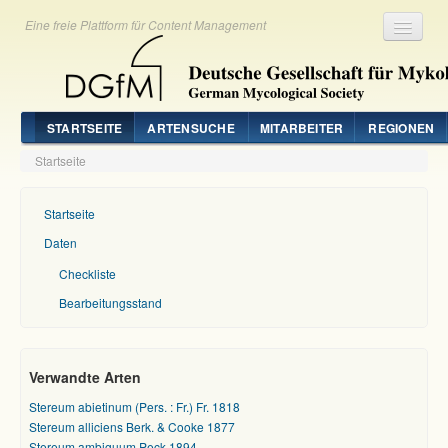
Eine freie Plattform für Content Management
Registrieren
Login
STARTSEITE
ARTENSUCHE
MITARBEITER
REGIONEN
Startseite
Startseite
Daten
Checkliste
Bearbeitungsstand
Verwandte Arten
Stereum abietinum (Pers. : Fr.) Fr. 1818
Stereum alliciens Berk. & Cooke 1877
Stereum ambiguum Peck 1894