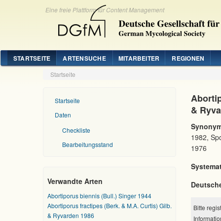
Eine freie Plattform für Content Management
STARTSEITE
ARTENSUCHE
MITARBEITER
REGIONEN
Startseite
Abortip
Startseite
& Ryva
Daten
Synonym
Checkliste
1982, Spo
Bearbeitungsstand
1976
Systemat
Verwandte Arten
Deutsch
Abortiporus biennis (Bull.) Singer 1944
Abortiporus fractipes (Berk. & M.A. Curtis) Gilb.
Bitte regi
& Ryvarden 1986
Informatio