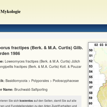
orus fractipes (Berk. & M.A. Curtis) Gilb.
rden 1986
e:
Loweomyces fractipes (Berk. & M.A. Curtis) Jülich
ngipellis fractipes (Berk. & M.A. Curtis) Kotl. & Pouzar
ik:
Basidiomycota > Polyporales > Podoscyphaceae
er Name:
Bruchwald-Saftporling
strieren Sie sich
kostenlos
auf den Seiten, damit Sie auf alle
nen und Fundstellendaten zu den Arten Zugriff erhalten und