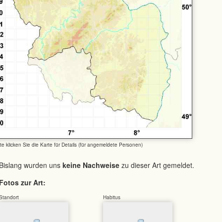
tte klicken Sie die Karte für Details (für angemeldete Personen)
Bislang wurden uns
keine Nachweise
zu dieser Art gemeldet.
Fotos zur Art:
Standort
Habitus