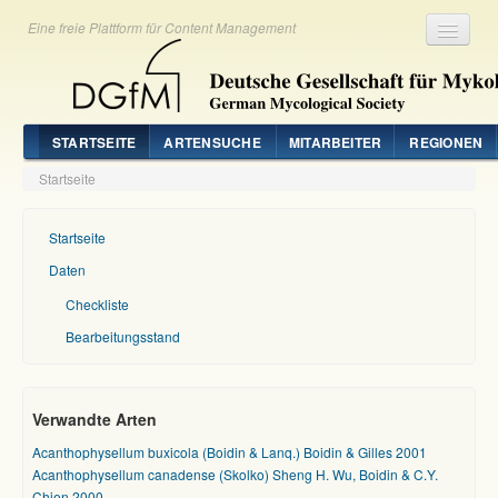
Eine freie Plattform für Content Management
Registrieren
Login
STARTSEITE
ARTENSUCHE
MITARBEITER
REGIONEN
Startseite
Startseite
Daten
Checkliste
Bearbeitungsstand
Verwandte Arten
Acanthophysellum buxicola (Boidin & Lanq.) Boidin & Gilles 2001
Acanthophysellum canadense (Skolko) Sheng H. Wu, Boidin & C.Y.
Chien 2000