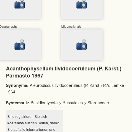
Detailansicht
Mikromerkmale
Acanthophysellum lividocoeruleum (P. Karst.)
Parmasto 1967
Synonyme:
Aleurodiscus lividocoeruleus (P. Karst.) P.A. Lemke
1964
Systematik:
Basidiomycota > Russulales > Stereaceae
Bitte registrieren Sie sich
kostenlos
auf den Seiten, damit
Sie auf alle Informationen und