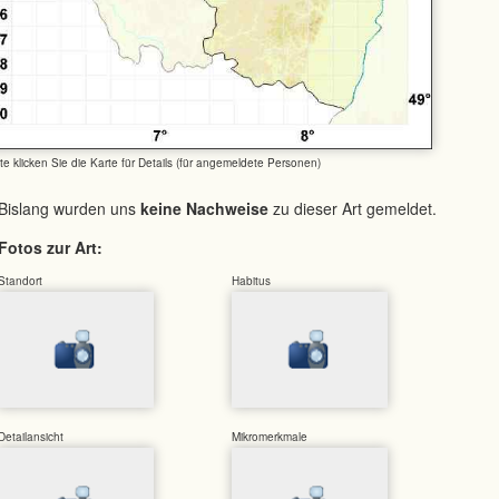
tte klicken Sie die Karte für Details (für angemeldete Personen)
Bislang wurden uns
keine Nachweise
zu dieser Art gemeldet.
Fotos zur Art:
Standort
Habitus
Detailansicht
Mikromerkmale