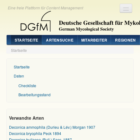
Eine freie Plattform für Content Management
Registrieren
Login
STARTSEITE
ARTENSUCHE
MITARBEITER
REGIONEN
Startseite
Startseite
Daten
Checkliste
Bearbeitungsstand
Verwandte Arten
Deconica ammophila (Durieu & Lév.) Morgan 1907
Deconica bryophila Peck 1894
Deconica bullacea (Bull.) Sacc. 1887