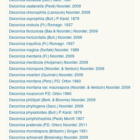
Deconica castanella (Peck) Noordel. 2009
Deconica chionophila (Lamoure) Noordel. 2009
Deconica coprophila (Bull.) P. Karst. 1879
Deconica crobula (Fr.) Romagn. 1937
Deconica flocculosa (Bas & Noordel.) Noordel. 2009
Deconica horizontalis (Bull.) Noordel. 2009
Deconica inquilina (Fr.) Romagn. 1937
Deconica magica (Svrček) Noordel. 1989
Deconica merdaria (Fr.) Noordel. 2009
Deconica merdicola (Huijsman) Noordel. 2009
Deconica micropora (Noordel. & Verduin) Noordel. 2009
Deconica moelleri (Guzmán) Noordel. 2009
Deconica montana (Pers.) P.D. Orton 1960
Deconica montana var. macrospora (Noordel. & Verduin) Noordel. 2009
Deconica muscorum P.D. Orton 1960
Deconica phillipsii (Berk. & Broome) Noordel. 2009
Deconica phyllogena (Sacc.) Noordel. 2009
Deconica physaloides (Bull.) P. Karst. 1879
Deconica polytrichophila (Peck) Murrill 1907
Deconica pratensis (P.D. Orton) Noordel. 2011
Deconica rhombispora (Britzelm.) Singer 1951
Deconica schoeneti (Bresinsky) Noordel. 2009