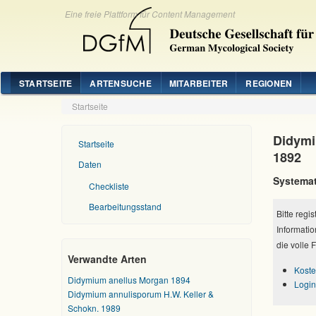
Eine freie Plattform für Content Management
STARTSEITE
ARTENSUCHE
MITARBEITER
REGIONEN
Startseite
Didymi
Startseite
1892
Daten
Systemat
Checkliste
Bearbeitungsstand
Bitte regi
Informatio
die volle 
Verwandte Arten
Koste
Didymium anellus Morgan 1894
Login
Didymium annulisporum H.W. Keller &
Schokn. 1989