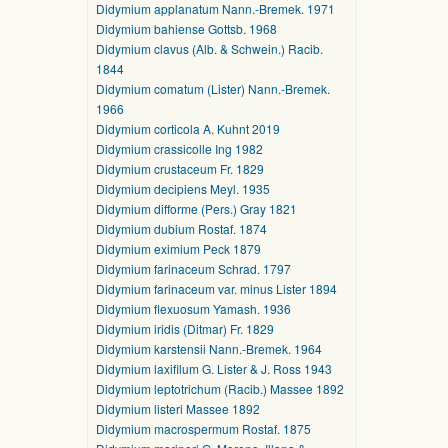
Didymium applanatum Nann.-Bremek. 1971
Didymium bahiense Gottsb. 1968
Didymium clavus (Alb. & Schwein.) Racib.
1844
Didymium comatum (Lister) Nann.-Bremek.
1966
Didymium corticola A. Kuhnt 2019
Didymium crassicolle Ing 1982
Didymium crustaceum Fr. 1829
Didymium decipiens Meyl. 1935
Didymium difforme (Pers.) Gray 1821
Didymium dubium Rostaf. 1874
Didymium eximium Peck 1879
Didymium farinaceum Schrad. 1797
Didymium farinaceum var. minus Lister 1894
Didymium flexuosum Yamash. 1936
Didymium iridis (Ditmar) Fr. 1829
Didymium karstensii Nann.-Bremek. 1964
Didymium laxifilum G. Lister & J. Ross 1943
Didymium leptotrichum (Racib.) Massee 1892
Didymium listeri Massee 1892
Didymium macrospermum Rostaf. 1875