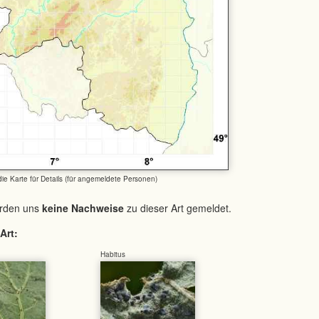
 die Karte für Details (für angemeldete Personen)
urden uns
keine Nachweise
zu dieser Art gemeldet.
Art:
Habitus