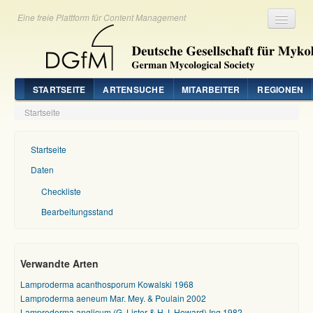
Eine freie Plattform für Content Management
Registrieren
Login
STARTSEITE
ARTENSUCHE
MITARBEITER
REGIONEN
Startseite
Startseite
Daten
Checkliste
Bearbeitungsstand
Verwandte Arten
Lamproderma acanthosporum Kowalski 1968
Lamproderma aeneum Mar. Mey. & Poulain 2002
Lamproderma anglicum (G. Lister & H.J. Howard) Ing 1982