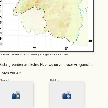
tte klicken Sie die Karte für Details (für angemeldete Personen)
Bislang wurden uns
keine Nachweise
zu dieser Art gemeldet.
Fotos zur Art:
Standort
Habitus