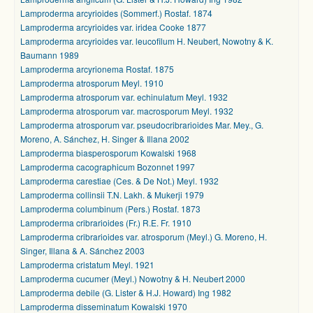
Lamproderma arcyrioides (Sommerf.) Rostaf. 1874
Lamproderma arcyrioides var. iridea Cooke 1877
Lamproderma arcyrioides var. leucofilum H. Neubert, Nowotny & K.
Baumann 1989
Lamproderma arcyrionema Rostaf. 1875
Lamproderma atrosporum Meyl. 1910
Lamproderma atrosporum var. echinulatum Meyl. 1932
Lamproderma atrosporum var. macrosporum Meyl. 1932
Lamproderma atrosporum var. pseudocribrarioides Mar. Mey., G.
Moreno, A. Sánchez, H. Singer & Illana 2002
Lamproderma biasperosporum Kowalski 1968
Lamproderma cacographicum Bozonnet 1997
Lamproderma carestiae (Ces. & De Not.) Meyl. 1932
Lamproderma collinsii T.N. Lakh. & Mukerji 1979
Lamproderma columbinum (Pers.) Rostaf. 1873
Lamproderma cribrarioides (Fr.) R.E. Fr. 1910
Lamproderma cribrarioides var. atrosporum (Meyl.) G. Moreno, H.
Singer, Illana & A. Sánchez 2003
Lamproderma cristatum Meyl. 1921
Lamproderma cucumer (Meyl.) Nowotny & H. Neubert 2000
Lamproderma debile (G. Lister & H.J. Howard) Ing 1982
Lamproderma disseminatum Kowalski 1970