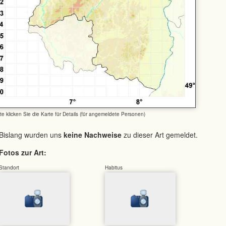
tte klicken Sie die Karte für Details (für angemeldete Personen)
Bislang wurden uns
keine Nachweise
zu dieser Art gemeldet.
Fotos zur Art:
Standort
Habitus