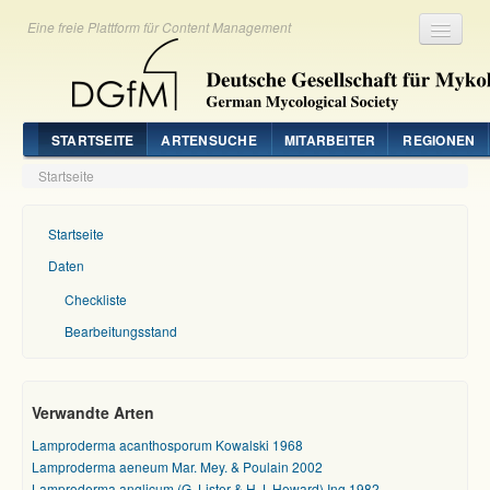
Eine freie Plattform für Content Management
Registrieren
Login
STARTSEITE
ARTENSUCHE
MITARBEITER
REGIONEN
Startseite
Startseite
Daten
Checkliste
Bearbeitungsstand
Verwandte Arten
Lamproderma acanthosporum Kowalski 1968
Lamproderma aeneum Mar. Mey. & Poulain 2002
Lamproderma anglicum (G. Lister & H.J. Howard) Ing 1982