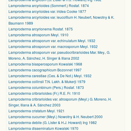
Lamproderma arcyrioides (Sommerf.) Rostaf. 1874
Lamproderma arcyrioides var. iridea Cooke 1877
Lamproderma arcyrioides var. leucofilum H. Neubert, Nowotny & K.
Baumann 1989
Lamproderma arcyrionema Rostaf. 1875
Lamproderma atrosporum Meyl. 1910
Lamproderma atrosporum var. echinulatum Meyl. 1932
Lamproderma atrosporum var. macrosporum Meyl. 1932
Lamproderma atrosporum var. pseudocribrarioides Mar. Mey., G.
Moreno, A. Sánchez, H. Singer & Illana 2002
Lamproderma biasperosporum Kowalski 1968
Lamproderma cacographicum Bozonnet 1997
Lamproderma carestiae (Ces. & De Not.) Meyl. 1932
Lamproderma collinsii T.N. Lakh. & Mukerji 1979
Lamproderma columbinum (Pers.) Rostaf. 1873
Lamproderma cribrarioides (Fr.) R.E. Fr. 1910
Lamproderma cribrarioides var. atrosporum (Meyl.) G. Moreno, H.
Singer, Illana & A. Sánchez 2003
Lamproderma cristatum Meyl. 1921
Lamproderma cucumer (Meyl.) Nowotny & H. Neubert 2000
Lamproderma debile (G. Lister & H.J. Howard) Ing 1982
Lamproderma disseminatum Kowalski 1970