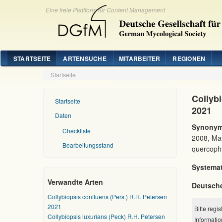
Eine freie Plattform für Content Management
STARTSEITE
ARTENSUCHE
MITARBEITER
REGIONEN
Startseite
Collyb
Startseite
2021
Daten
Synonym
Checkliste
2008, Ma
Bearbeitungsstand
quercophi
Systemat
Verwandte Arten
Deutsch
Collybiopsis confluens (Pers.) R.H. Petersen
2021
Bitte regi
Collybiopsis luxurians (Peck) R.H. Petersen
Informatio