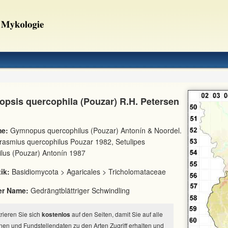
iopsis quercophila (Pouzar) R.H. Petersen
e:
Gymnopus quercophilus (Pouzar) Antonín & Noordel.
rasmius quercophilus Pouzar 1982, Setulipes
lus (Pouzar) Antonín 1987
ik:
Basidiomycota > Agaricales > Tricholomataceae
er Name:
Gedrängtblättriger Schwindling
strieren Sie sich
kostenlos
auf den Seiten, damit Sie auf alle
nen und Fundstellendaten zu den Arten Zugriff erhalten und