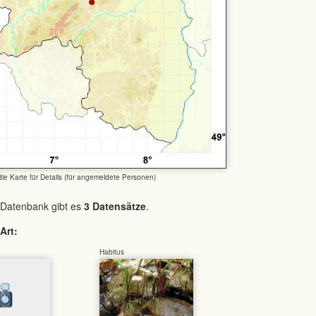
 die Karte für Details (für angemeldete Personen)
 Datenbank gibt es
3 Datensätze
.
Art:
Habitus