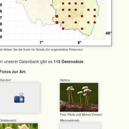
tte klicken Sie die Karte für Details (für angemeldete Personen)
In unserer Datenbank gibt es
115 Datensätze
.
Fotos zur Art:
Standort
Habitus
Foto: Petra und Werner Eimann
Detailansicht
Mikromerkmale