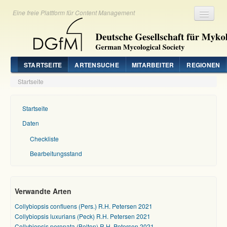
Eine freie Plattform für Content Management
Registrieren
Login
STARTSEITE
ARTENSUCHE
MITARBEITER
REGIONEN
Startseite
Startseite
Daten
Checkliste
Bearbeitungsstand
Verwandte Arten
Collybiopsis confluens (Pers.) R.H. Petersen 2021
Collybiopsis luxurians (Peck) R.H. Petersen 2021
Collybiopsis peronata (Bolton) R.H. Petersen 2021