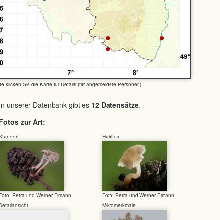
tte klicken Sie die Karte für Details (für angemeldete Personen)
In unserer Datenbank gibt es
12 Datensätze
.
Fotos zur Art:
Standort
Habitus
Foto: Petra und Werner Eimann
Foto: Petra und Werner Eimann
Detailansicht
Mikromerkmale