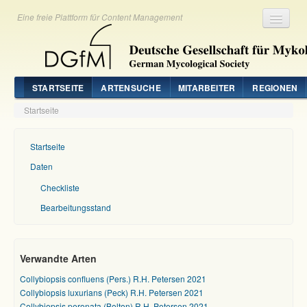
Eine freie Plattform für Content Management
Registrieren
Login
STARTSEITE
ARTENSUCHE
MITARBEITER
REGIONEN
Startseite
Startseite
Daten
Checkliste
Bearbeitungsstand
Verwandte Arten
Collybiopsis confluens (Pers.) R.H. Petersen 2021
Collybiopsis luxurians (Peck) R.H. Petersen 2021
Collybiopsis peronata (Bolton) R.H. Petersen 2021