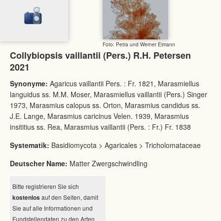
Foto: Petra und Werner Eimann
Collybiopsis vaillantii (Pers.) R.H. Petersen
2021
Synonyme:
Agaricus vaillantii Pers. : Fr. 1821, Marasmiellus
languidus ss. M.M. Moser, Marasmiellus vaillantii (Pers.) Singer
1973, Marasmius calopus ss. Orton, Marasmius candidus ss.
J.E. Lange, Marasmius caricinus Velen. 1939, Marasmius
insititius ss. Rea, Marasmius vaillantii (Pers. : Fr.) Fr. 1838
Systematik:
Basidiomycota > Agaricales > Tricholomataceae
Deutscher Name:
Matter Zwergschwindling
Bitte registrieren Sie sich
kostenlos
auf den Seiten, damit
Sie auf alle Informationen und
Fundstellendaten zu den Arten